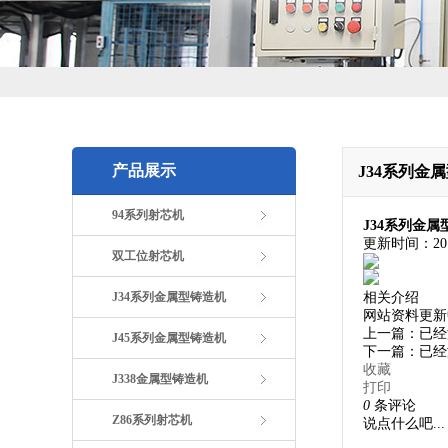
产品展示
J34系列金
94系列射芯机
J34系列金属
更新时间：
20
双工位射芯机
J34系列金属型铸造机
相关介绍
网站资料更新中
上一篇：已经
J45系列金属型铸造机
下一篇：已经
收藏
J338金属型铸造机
打印
0
条评论
Z86系列射芯机